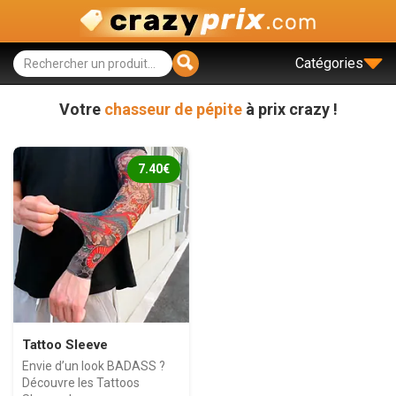
Catégories
Votre
chasseur de pépite
à prix crazy !
7.40€
Tattoo Sleeve
Envie d’un look BADASS ?
Découvre les Tattoos