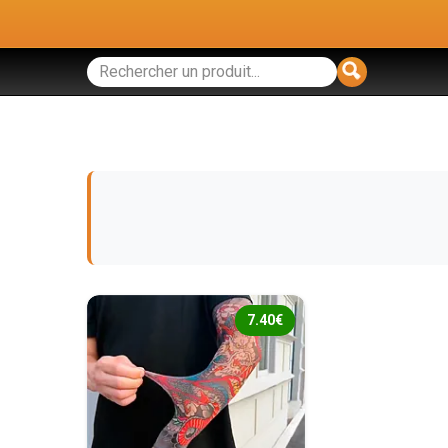
7.40€