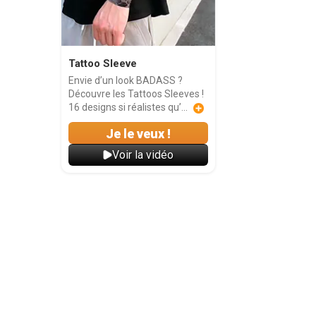
Tattoo Sleeve
Envie d’un look BADASS ?
Découvre les Tattoos Sleeves !
16 designs si réalistes qu’...
Je le veux !
Voir la vidéo